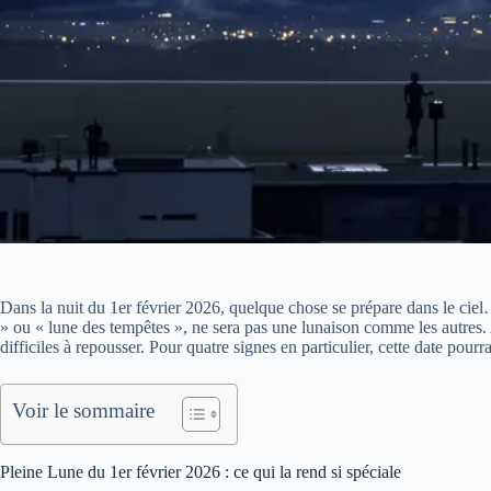
Dans la nuit du 1er février 2026, quelque chose se prépare dans le cie
» ou « lune des tempêtes », ne sera pas une lunaison comme les autres.
difficiles à repousser. Pour quatre signes en particulier, cette date pour
Voir le sommaire
Pleine Lune du 1er février 2026 : ce qui la rend si spéciale