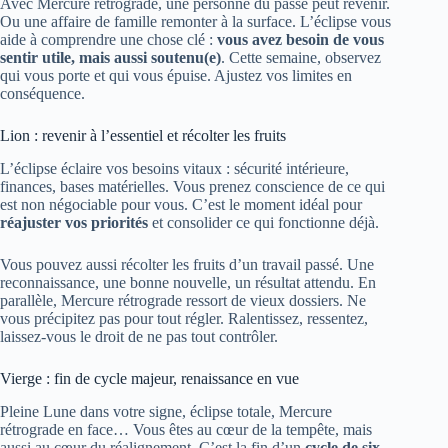
Avec Mercure rétrograde, une personne du passé peut revenir.
Ou une affaire de famille remonter à la surface. L’éclipse vous
aide à comprendre une chose clé :
vous avez besoin de vous
sentir utile, mais aussi soutenu(e)
. Cette semaine, observez
qui vous porte et qui vous épuise. Ajustez vos limites en
conséquence.
Lion : revenir à l’essentiel et récolter les fruits
L’éclipse éclaire vos besoins vitaux : sécurité intérieure,
finances, bases matérielles. Vous prenez conscience de ce qui
est non négociable pour vous. C’est le moment idéal pour
réajuster vos priorités
et consolider ce qui fonctionne déjà.
Vous pouvez aussi récolter les fruits d’un travail passé. Une
reconnaissance, une bonne nouvelle, un résultat attendu. En
parallèle, Mercure rétrograde ressort de vieux dossiers. Ne
vous précipitez pas pour tout régler. Ralentissez, ressentez,
laissez-vous le droit de ne pas tout contrôler.
Vierge : fin de cycle majeur, renaissance en vue
Pleine Lune dans votre signe, éclipse totale, Mercure
rétrograde en face… Vous êtes au cœur de la tempête, mais
aussi au cœur du réalignement. C’est la fin d’un
cycle de six