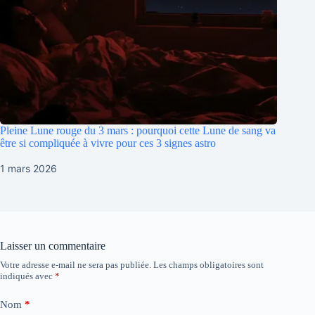
Pleine Lune rouge du 3 mars : pourquoi cette Lune de sang va
être si compliquée à vivre pour ces 3 signes astro
1 mars 2026
Laisser un commentaire
Votre adresse e-mail ne sera pas publiée.
Les champs obligatoires sont
indiqués avec
*
Nom
*