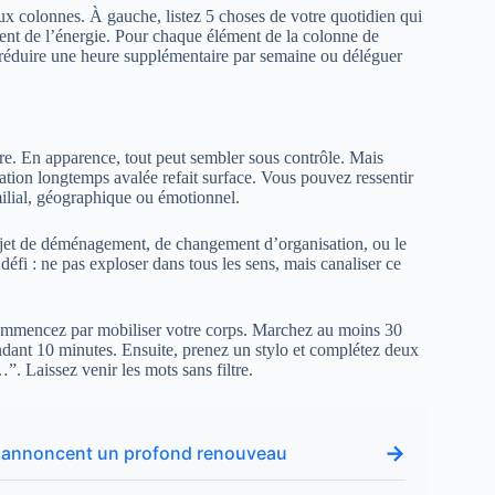
eux colonnes. À gauche, listez 5 choses de votre quotidien qui
rtent de l’énergie. Pour chaque élément de la colonne de
 réduire une heure supplémentaire par semaine ou déléguer
re. En apparence, tout peut sembler sous contrôle. Mais
ation longtemps avalée refait surface. Vous pouvez ressentir
familial, géographique ou émotionnel.
rojet de déménagement, de changement d’organisation, ou le
défi : ne pas exploser dans tous les sens, mais canaliser ce
 commencez par mobiliser votre corps. Marchez au moins 30
ndant 10 minutes. Ensuite, prenez un stylo et complétez deux
”. Laissez venir les mots sans filtre.
→
ues annoncent un profond renouveau