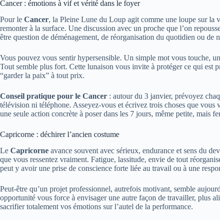
Cancer : émotions à vif et vérité dans le foyer
Pour le
Cancer
, la Pleine Lune du Loup agit comme une loupe sur la vie
remonter à la surface. Une discussion avec un proche que l’on repousse
être question de déménagement, de réorganisation du quotidien ou de nou
Vous pouvez vous sentir hypersensible. Un simple mot vous touche, une 
Tout semble plus fort. Cette lunaison vous invite à protéger ce qui est 
“garder la paix” à tout prix.
Conseil pratique pour le Cancer
: autour du 3 janvier, prévoyez cha
télévision ni téléphone. Asseyez-vous et écrivez trois choses que vous
une seule action concrète à poser dans les 7 jours, même petite, mais f
Capricorne : déchirer l’ancien costume
Le
Capricorne
avance souvent avec sérieux, endurance et sens du devoi
que vous ressentez vraiment. Fatigue, lassitude, envie de tout réorganiser
peut y avoir une prise de conscience forte liée au travail ou à une resp
Peut-être qu’un projet professionnel, autrefois motivant, semble aujour
opportunité vous force à envisager une autre façon de travailler, plus a
sacrifier totalement vos émotions sur l’autel de la performance.