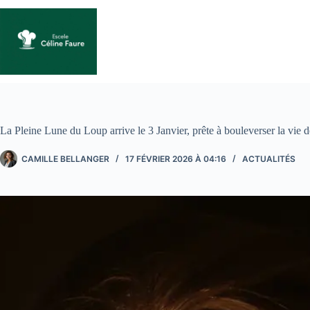
Passer
au
contenu
La Pleine Lune du Loup arrive le 3 Janvier, prête à bouleverser la vie d
CAMILLE BELLANGER
17 FÉVRIER 2026 À 04:16
ACTUALITÉS