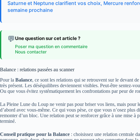
Saturne et Neptune clarifient vos choix, Mercure renforc
semaine prochaine
💬
Une question sur cet article ?
Poser ma question en commentaire
Nous contacter
Balance : relations passées au scanner
Pour la
Balance
, ce sont les relations qui se retrouvent sur le devant 
très présent. Les déséquilibres deviennent visibles. Peut-être sentez-
Ou que vous évitez systématiquement les confrontations par peur de ro
La Pleine Lune du Loup ne venir pas pour briser vos liens, mais pour les
d’abord avec vous-même. Ce qui vous pèse, ce que vous n’osez plus di
remonter d’un bloc. Une relation peut se renforcer grâce à une mise à 
terminé.
Conseil pratique pour la Balance
: choisissez une relation centrale d
personne, puis deux choses que vous ne pouvez plus supporter dans la 