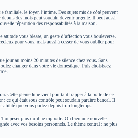
 familiale, le foyer, l’intime. Des sujets mis de côté peuvent
 depuis des mois peut soudain devenir urgente. Il peut aussi
velle répartition des responsabilités à la maison.
attitude vous blesse, un geste d’affection vous bouleverse.
précieux pour vous, mais aussi à cesser de vous oublier pour
que jour au moins 20 minutes de silence chez vous. Sans
 voulez changer dans votre vie domestique. Puis choisissez
erme.
r. Cette pleine lune vient pourtant frapper à la porte de ce
 : ce qui était sous contrôle peut soudain paraître bancal. Il
onsabilité que vous portez depuis trop longtemps.
d’hui peser plus qu’il ne rapporte. Ou bien une nouvelle
lignée avec vos besoins personnels. Le thème central : ne plus