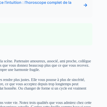
e l’intuition : l’horoscope complet de la
→
de la scène. Partenaire amoureux, associé, ami proche, collègue
vous que vous donnez beaucoup plus que ce que vous recevez.
mpre une harmonie fragile.
 rendre plus justes. Elle vous pousse à plus de sincérité,
re, ce que vous acceptez depuis trop longtemps peut
plat honnête. Ou changer de forme si un cycle est vraiment
ans votre vie. Notez trois qualités que vous admirez chez cette
dynamique actuelle. Gardez cette feuille comme base si vous