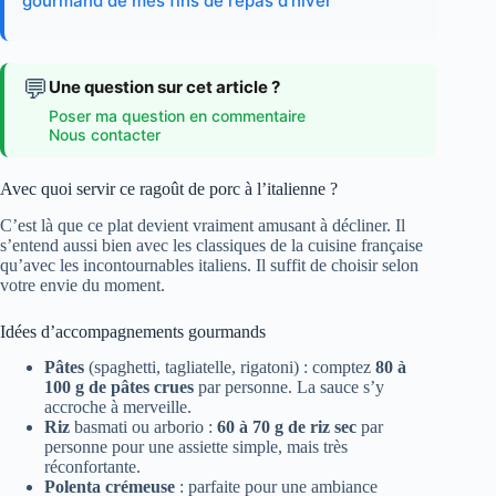
gourmand de mes fins de repas d’hiver
💬
Une question sur cet article ?
Poser ma question en commentaire
Nous contacter
Avec quoi servir ce ragoût de porc à l’italienne ?
C’est là que ce plat devient vraiment amusant à décliner. Il
s’entend aussi bien avec les classiques de la cuisine française
qu’avec les incontournables italiens. Il suffit de choisir selon
votre envie du moment.
Idées d’accompagnements gourmands
Pâtes
(spaghetti, tagliatelle, rigatoni) : comptez
80 à
100 g de pâtes crues
par personne. La sauce s’y
accroche à merveille.
Riz
basmati ou arborio :
60 à 70 g de riz sec
par
personne pour une assiette simple, mais très
réconfortante.
Polenta crémeuse
: parfaite pour une ambiance