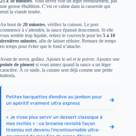
25 à 30 minutes
. Vous devez voir un léger frémissement, pas
une grosse ébullition. C’est ce calme dans la casserole qui
rend la viande tendre.
Au bout de
20 minutes
, vérifiez la cuisson. Le porc
commence à s’attendrir, la sauce épaissit doucement. Si elle
vous semble trop liquide, retirez le couvercle pour les
5 à 10
dernières minutes
, afin de laisser réduire. Remuez de temps
en temps pour éviter que le fond n’attache.
Avant de servir, goûtez. Ajustez le sel et le poivre. Ajoutez une
pointe de piment
si vous aimez quand la sauce a un léger
caractère. À ce stade, la cuisine sent déjà comme une petite
trattoria.
Petites barquettes d’endive au jambon pour
→
un apéritif vraiment ultra express
« Je n’ose plus servir un dessert classique à
mes invités » : ce brownie revisité façon
→
tiramisu est devenu l’incontournable ultra-