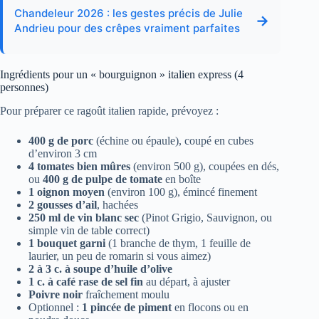
Chandeleur 2026 : les gestes précis de Julie
→
Andrieu pour des crêpes vraiment parfaites
Ingrédients pour un « bourguignon » italien express (4
personnes)
Pour préparer ce ragoût italien rapide, prévoyez :
400 g de porc
(échine ou épaule), coupé en cubes
d’environ 3 cm
4 tomates bien mûres
(environ 500 g), coupées en dés,
ou
400 g de pulpe de tomate
en boîte
1 oignon moyen
(environ 100 g), émincé finement
2 gousses d’ail
, hachées
250 ml de vin blanc sec
(Pinot Grigio, Sauvignon, ou
simple vin de table correct)
1 bouquet garni
(1 branche de thym, 1 feuille de
laurier, un peu de romarin si vous aimez)
2 à 3 c. à soupe d’huile d’olive
1 c. à café rase de sel fin
au départ, à ajuster
Poivre noir
fraîchement moulu
Optionnel :
1 pincée de piment
en flocons ou en