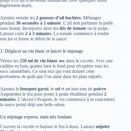
jusqu’à ce qu’il devienne translucide, avec quelques bords
légèrement dorés.
Ajoutez ensuite les
2 gousses d’ail hachées
. Mélangez
pendant
30 secondes à 1 minute
. L’ail doit parfumer la poêle
sans brunir. Incorporez alors les
dés de tomate
ou la pulpe.
Laissez cuire
2 à 3 minutes
. La tomate commence à rendre
son jus et forme le début de la sauce.
3. Déglacer au vin blanc et lancer le mijotage
Versez les
250 ml de vin blanc sec
dans la cocotte. Avec une
cuillère en bois, grattez bien le fond pour récupérer tous les
sucs caramélisés. Ce sont eux qui vont donner cette
profondeur de goût que l’on aime dans les plats mijotés.
Ajoutez le
bouquet garni
, le
sel
et un bon tour de
poivre
.
Augmentez le feu pour porter à petite ébullition pendant
2
minutes
. L’alcool s’évapore, le vin commence à se concentrer,
la sauce prend déjà une belle odeur.
Un mijotage express, mais très fondant
Couvrez la cocotte et baissez le feu à doux. Laissez
mijoter