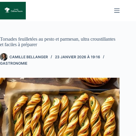
Passer
au
contenu
Torsades feuilletées au pesto et parmesan, ultra croustillantes
et faciles à préparer
CAMILLE BELLANGER
23 JANVIER 2026 À 19:16
GASTRONOMIE