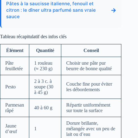
Pâtes à la saucisse italienne, fenouil et
→
citron : le dîner ultra parfumé sans vraie
sauce
Tableau récapitulatif des infos clés
Élément
Quantité
Conseil
Pâte
1 rouleau
Choisir une pâte pur
feuilletée
(≈ 230 g)
beurre de bonne qualité
2 à 3 c. à
Couche fine pour éviter
Pesto
soupe (30
les débordements
à 45 g)
Parmesan
Répartir uniformément
40 à 60 g
râpé
sur toute la surface
Dorure brillante,
Jaune
1
mélangée avec un peu de
d’œuf
lait ou d’eau