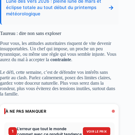
Lune des Vers 2026 : pleine lune de mars et
→
éclipse totale au tout début du printemps
météorologique
Taureau : dire non sans exploser
Pour vous, les attitudes autoritaires risquent de vite devenir
insupportables. Un chef qui impose, un proche un peu
tyrannique, ou même une règle qui vous semble injuste. Vous
aurez du mal à accepter la
contrainte
.
Le défi, cette semaine, c’est de défendre vos intérêts sans
partir au clash. Parlez calmement, posez des limites claires,
gardez votre douceur naturelle. Plus vous serez dans la
rondeur, plus vous éviterez des tensions inutiles, surtout dans
la famille.
À NE PAS MANQUER
L'erreur que tout le monde
1
VOIR LE PRIX
commet avec ce produit tendance