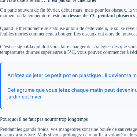
La vraie date à retenir… n’est pas sur le calendrier
On parle souvent de fin février, début mars, mais pour les oiseaux, la vr
moment où la température reste
au-dessus de 5°C pendant plusieurs j
Quand le thermomètre se stabilise autour de cette valeur, le sol se réveill
feuilles mortes commencent à bouger. Les oiseaux ont alors de nouvea
C’est ce signal-là qui doit vous faire changer de stratégie : dès que vo
températures diurnes supérieures à 5°C, vous pouvez commencer à
réd
Arrêtez de jeter ce petit pot en plastique : il devient l
Cet agrume que vous jetez chaque matin peut devenir u
jardin cet hiver
Pourquoi il ne faut pas nourrir trop longtemps
Pendant les grands froids, vos mangeoires sont une bouée de sauvetage. 
oiseaux à survivre. Mais si vous prolongez ce « buffet à volonté » alor