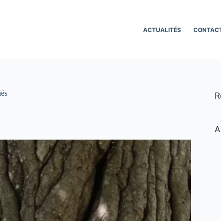
ACTUALITÉS
CONTAC
iés
R
A