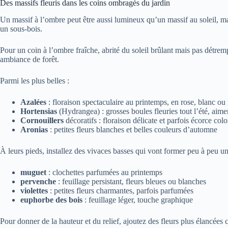
Des massifs fleuris dans les coins ombragés du jardin
Un massif à l’ombre peut être aussi lumineux qu’un massif au soleil, m
un sous‑bois.
Pour un coin à l’ombre fraîche, abrité du soleil brûlant mais pas détre
ambiance de forêt.
Parmi les plus belles :
Azalées
: floraison spectaculaire au printemps, en rose, blanc ou
Hortensias
(Hydrangea) : grosses boules fleuries tout l’été, aimen
Cornouillers
décoratifs : floraison délicate et parfois écorce col
Aronias
: petites fleurs blanches et belles couleurs d’automne
À leurs pieds, installez des vivaces basses qui vont former peu à peu un 
muguet
: clochettes parfumées au printemps
pervenche
: feuillage persistant, fleurs bleues ou blanches
violettes
: petites fleurs charmantes, parfois parfumées
euphorbe des bois
: feuillage léger, touche graphique
Pour donner de la hauteur et du relief, ajoutez des fleurs plus élancées