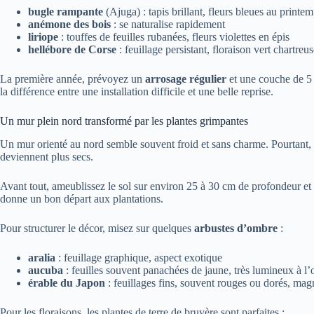
bugle rampante
(Ajuga) : tapis brillant, fleurs bleues au printe
anémone des bois
: se naturalise rapidement
liriope
: touffes de feuilles rubanées, fleurs violettes en épis
hellébore de Corse
: feuillage persistant, floraison vert chartreu
La première année, prévoyez un
arrosage régulier
et une couche de 5 
la différence entre une installation difficile et une belle reprise.
Un mur plein nord transformé par les plantes grimpantes
Un mur orienté au nord semble souvent froid et sans charme. Pourtant, la
deviennent plus secs.
Avant tout, ameublissez le sol sur environ 25 à 30 cm de profondeur et
donne un bon départ aux plantations.
Pour structurer le décor, misez sur quelques
arbustes d’ombre
:
aralia
: feuillage graphique, aspect exotique
aucuba
: feuilles souvent panachées de jaune, très lumineux à l
érable du Japon
: feuillages fins, souvent rouges ou dorés, mag
Pour les floraisons, les plantes de terre de bruyère sont parfaites :