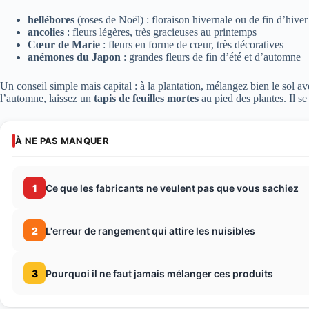
hellébores
(roses de Noël) : floraison hivernale ou de fin d’hiver
ancolies
: fleurs légères, très gracieuses au printemps
Cœur de Marie
: fleurs en forme de cœur, très décoratives
anémones du Japon
: grandes fleurs de fin d’été et d’automne
Un conseil simple mais capital : à la plantation, mélangez bien le sol av
l’automne, laissez un
tapis de feuilles mortes
au pied des plantes. Il s
À NE PAS MANQUER
1
Ce que les fabricants ne veulent pas que vous sachiez
2
L'erreur de rangement qui attire les nuisibles
3
Pourquoi il ne faut jamais mélanger ces produits