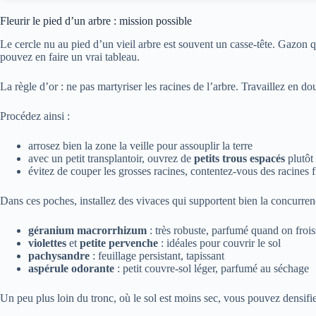
Fleurir le pied d’un arbre : mission possible
Le cercle nu au pied d’un vieil arbre est souvent un casse‑tête. Gazon q
pouvez en faire un vrai tableau.
La règle d’or : ne pas martyriser les racines de l’arbre. Travaillez en do
Procédez ainsi :
arrosez bien la zone la veille pour assouplir la terre
avec un petit transplantoir, ouvrez de
petits trous espacés
plutôt
évitez de couper les grosses racines, contentez‑vous des racines f
Dans ces poches, installez des vivaces qui supportent bien la concurren
géranium macrorrhizum
: très robuste, parfumé quand on froiss
violettes
et
petite pervenche
: idéales pour couvrir le sol
pachysandre
: feuillage persistant, tapissant
aspérule odorante
: petit couvre‑sol léger, parfumé au séchage
Un peu plus loin du tronc, où le sol est moins sec, vous pouvez densifie