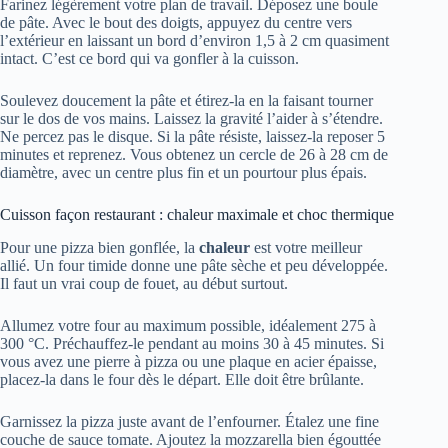
Farinez légèrement votre plan de travail. Déposez une boule
de pâte. Avec le bout des doigts, appuyez du centre vers
l’extérieur en laissant un bord d’environ 1,5 à 2 cm quasiment
intact. C’est ce bord qui va gonfler à la cuisson.
Soulevez doucement la pâte et étirez-la en la faisant tourner
sur le dos de vos mains. Laissez la gravité l’aider à s’étendre.
Ne percez pas le disque. Si la pâte résiste, laissez-la reposer 5
minutes et reprenez. Vous obtenez un cercle de 26 à 28 cm de
diamètre, avec un centre plus fin et un pourtour plus épais.
Cuisson façon restaurant : chaleur maximale et choc thermique
Pour une pizza bien gonflée, la
chaleur
est votre meilleur
allié. Un four timide donne une pâte sèche et peu développée.
Il faut un vrai coup de fouet, au début surtout.
Allumez votre four au maximum possible, idéalement 275 à
300 °C. Préchauffez-le pendant au moins 30 à 45 minutes. Si
vous avez une pierre à pizza ou une plaque en acier épaisse,
placez-la dans le four dès le départ. Elle doit être brûlante.
Garnissez la pizza juste avant de l’enfourner. Étalez une fine
couche de sauce tomate. Ajoutez la mozzarella bien égouttée