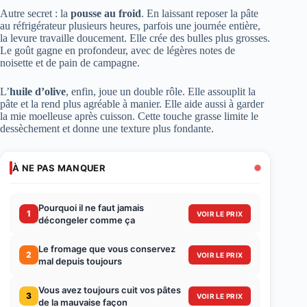
Autre secret : la
pousse au froid
. En laissant reposer la pâte
au réfrigérateur plusieurs heures, parfois une journée entière,
la levure travaille doucement. Elle crée des bulles plus grosses.
Le goût gagne en profondeur, avec de légères notes de
noisette et de pain de campagne.
L’
huile d’olive
, enfin, joue un double rôle. Elle assouplit la
pâte et la rend plus agréable à manier. Elle aide aussi à garder
la mie moelleuse après cuisson. Cette touche grasse limite le
dessèchement et donne une texture plus fondante.
À NE PAS MANQUER
Pourquoi il ne faut jamais
1
VOIR LE PRIX
décongeler comme ça
Le fromage que vous conservez
2
VOIR LE PRIX
mal depuis toujours
Vous avez toujours cuit vos pâtes
3
VOIR LE PRIX
de la mauvaise façon