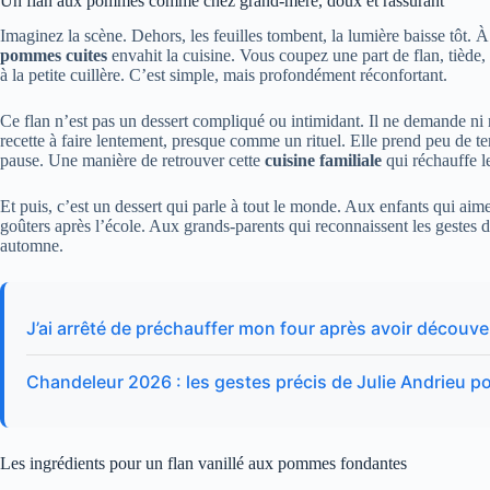
Un flan aux pommes comme chez grand-mère, doux et rassurant
Imaginez la scène. Dehors, les feuilles tombent, la lumière baisse tôt. À 
pommes cuites
envahit la cuisine. Vous coupez une part de flan, tiède,
à la petite cuillère. C’est simple, mais profondément réconfortant.
Ce flan n’est pas un dessert compliqué ou intimidant. Il ne demande ni r
recette à faire lentement, presque comme un rituel. Elle prend peu de t
pause. Une manière de retrouver cette
cuisine familiale
qui réchauffe l
Et puis, c’est un dessert qui parle à tout le monde. Aux enfants qui ai
goûters après l’école. Aux grands-parents qui reconnaissent les gestes d’
automne.
J’ai arrêté de préchauffer mon four après avoir découver
Chandeleur 2026 : les gestes précis de Julie Andrieu p
Les ingrédients pour un flan vanillé aux pommes fondantes