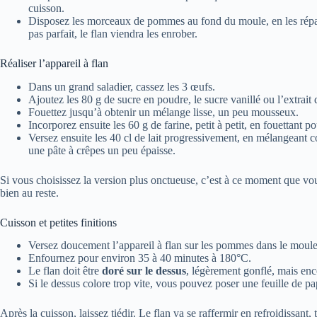
cuisson.
Disposez les morceaux de pommes au fond du moule, en les répart
pas parfait, le flan viendra les enrober.
Réaliser l’appareil à flan
Dans un grand saladier, cassez les 3 œufs.
Ajoutez les 80 g de sucre en poudre, le sucre vanillé ou l’extrait d
Fouettez jusqu’à obtenir un mélange lisse, un peu mousseux.
Incorporez ensuite les 60 g de farine, petit à petit, en fouettant p
Versez ensuite les 40 cl de lait progressivement, en mélangeant 
une pâte à crêpes un peu épaisse.
Si vous choisissez la version plus onctueuse, c’est à ce moment que vou
bien au reste.
Cuisson et petites finitions
Versez doucement l’appareil à flan sur les pommes dans le moule
Enfournez pour environ 35 à 40 minutes à 180°C.
Le flan doit être
doré sur le dessus
, légèrement gonflé, mais enc
Si le dessus colore trop vite, vous pouvez poser une feuille de p
Après la cuisson, laissez tiédir. Le flan va se raffermir en refroidissan