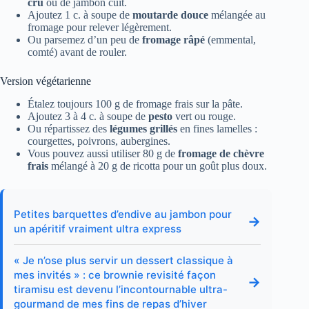
cru
ou de jambon cuit.
Ajoutez 1 c. à soupe de
moutarde douce
mélangée au
fromage pour relever légèrement.
Ou parsemez d’un peu de
fromage râpé
(emmental,
comté) avant de rouler.
Version végétarienne
Étalez toujours 100 g de fromage frais sur la pâte.
Ajoutez 3 à 4 c. à soupe de
pesto
vert ou rouge.
Ou répartissez des
légumes grillés
en fines lamelles :
courgettes, poivrons, aubergines.
Vous pouvez aussi utiliser 80 g de
fromage de chèvre
frais
mélangé à 20 g de ricotta pour un goût plus doux.
Petites barquettes d’endive au jambon pour
→
un apéritif vraiment ultra express
« Je n’ose plus servir un dessert classique à
mes invités » : ce brownie revisité façon
→
tiramisu est devenu l’incontournable ultra-
gourmand de mes fins de repas d’hiver