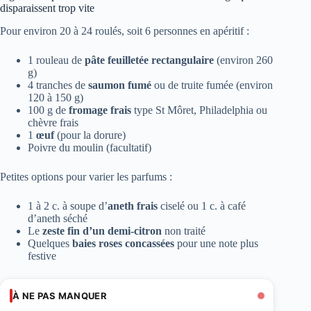
disparaissent trop vite
Pour environ 20 à 24 roulés, soit 6 personnes en apéritif :
1 rouleau de
pâte feuilletée rectangulaire
(environ 260
g)
4 tranches de
saumon fumé
ou de truite fumée (environ
120 à 150 g)
100 g de
fromage frais
type St Môret, Philadelphia ou
chèvre frais
1
œuf
(pour la dorure)
Poivre du moulin (facultatif)
Petites options pour varier les parfums :
1 à 2 c. à soupe d’
aneth frais
ciselé ou 1 c. à café
d’aneth séché
Le
zeste fin d’un demi-citron
non traité
Quelques
baies roses concassées
pour une note plus
festive
À NE PAS MANQUER