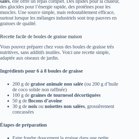
salés
, elle offre un repas complet. Des lipides pour la chaleur,
des glucides pour l’énergie rapide, des protéines pour les
muscles. Une source simple, mais redoutablement efficace,
surtout lorsque les mélanges industriels sont trop pauvres en
graisses de qualité.
Recette facile de boules de graisse maison
Vous pouvez préparer chez vous des boules de graisse très
nutritives, sans additifs inutiles. Voici une recette simple,
adaptée aux oiseaux de jardin.
Ingrédients pour 6 à 8 boules de graisse
200 g de
graisse animale non salée
(ou 200 g d’huile
de coco solide non raffinée)
100 g de
graines de tournesol décortiquées
50 g de
flocons d’avoine
30 g de
noix
ou
noisettes non salées
, grossièrement
concassées
Étapes de préparation
Faire fondre doucement la graisse dans une petite