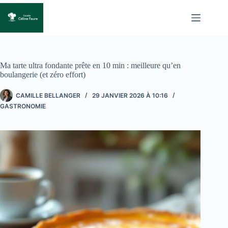
Passer
au
contenu
Ma tarte ultra fondante prête en 10 min : meilleure qu’en
boulangerie (et zéro effort)
CAMILLE BELLANGER
29 JANVIER 2026 À 10:16
GASTRONOMIE