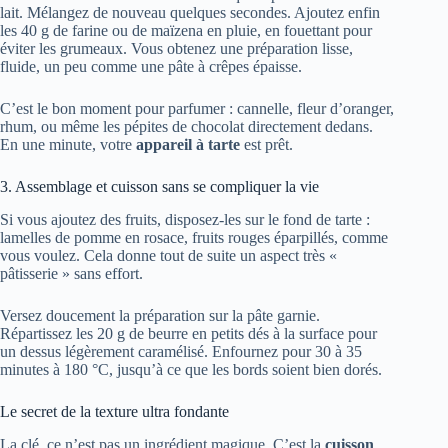
lait. Mélangez de nouveau quelques secondes. Ajoutez enfin
les 40 g de farine ou de maïzena en pluie, en fouettant pour
éviter les grumeaux. Vous obtenez une préparation lisse,
fluide, un peu comme une pâte à crêpes épaisse.
C’est le bon moment pour parfumer : cannelle, fleur d’oranger,
rhum, ou même les pépites de chocolat directement dedans.
En une minute, votre
appareil à tarte
est prêt.
3. Assemblage et cuisson sans se compliquer la vie
Si vous ajoutez des fruits, disposez-les sur le fond de tarte :
lamelles de pomme en rosace, fruits rouges éparpillés, comme
vous voulez. Cela donne tout de suite un aspect très «
pâtisserie » sans effort.
Versez doucement la préparation sur la pâte garnie.
Répartissez les 20 g de beurre en petits dés à la surface pour
un dessus légèrement caramélisé. Enfournez pour 30 à 35
minutes à 180 °C, jusqu’à ce que les bords soient bien dorés.
Le secret de la texture ultra fondante
La clé, ce n’est pas un ingrédient magique. C’est la
cuisson
.