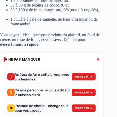
1 à 2 pommes en fines lamelles, ou
30 à 50 g de pépites de chocolat, ou
80 à 100 g de fruits rouges surgelés (non décongelés),
ou
1 cuillère à café de cannelle, de fleur d’oranger ou de
rhum ambré
Vous voyez l’idée : quelques produits du placard, un fond de
crème, un reste de fruits, et vous avez déjà tout pour un
dessert maison rapide
.
À NE PAS MANQUER
Arrêtez de faire cette erreur avec
1
VOIR LE PRIX
vos légumes
Ce que personne ne vous a dit sur
2
VOIR LE PRIX
la cuisson du riz
L'astuce de chef qui change tout
3
VOIR LE PRIX
pour vos sauces