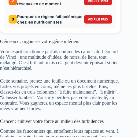
2
VOIR LE PRIX
réseaux en ce moment
Pourquoi ce régime fait polémique
3
VOIR LE PRIX
chez les nutritionnistes
Gémeaux : organiser votre génie intérieur
Votre esprit fonctionne parfois comme les carnets de Léonard
de Vinci : une multitude d’idées, de notes, de liens, tout
mélangé. C’est brillant, mais cela peut devenir épuisant si rien
n’est hiérarchisé.
Cette semaine, prenez une feuille ou un document numérique.
Listez vos projets en cours, même les plus farfelus. Puis,
classez-les en trois colonnes : “à faire maintenant”, “à mûrir”,
“à laisser tomber”. Vous n’y perdrez pas votre créativité, au
contraire. Vous gagnerez un espace mental plus clair pour les
idées vraiment fortes.
Cancer : cultiver votre force au milieu des turbulences
Comme les fauconniers qui entraînent leurs rapaces au vent, à
la pluie, au froid, la vie vous pousse en ce moment à rester