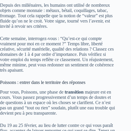
Depuis des millénaires, les humains ont utilisé de nombreux
objets comme monnaie : métaux, bétail, coquillages, tabac,
fromage. Tout cela rappelle que la notion de “valeur” est plus
fluide qu’on ne le croit. Votre signe, tourné vers l’avenir, est
invité à revoir ses critères.
Cette semaine, interrogez-vous : “Qu’est-ce qui compte
vraiment pour moi en ce moment ?” Temps libre, liberté
créative, sécurité matérielle, qualité des relations ? Classez ces
domaines de 1 à 4 par ordre d’importance. Puis vérifiez si
votre emploi du temps reflète ce classement. Un réajustement,
même minime, peut vous redonner un sentiment de cohérence
très apaisant.
Poissons : entrer dans le territoire des réponses
Pour vous, Poissons, une phase de
transition
majeure est en
cours. Vous passez progressivement d’un temps de doutes et
de questions à un espace où les choses se clarifient. Ce n’est
pas un grand “tout ou rien” soudain, plutôt une eau trouble qui
devient peu à peu transparente.
Du 19 au 25 février, au lieu de lutter contre ce qui vous paraît
flou, acceptez de laisser remonter ce qui veut se dire. Tenez un