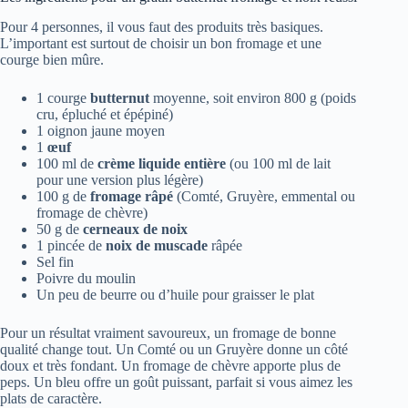
Pour 4 personnes, il vous faut des produits très basiques.
L’important est surtout de choisir un bon fromage et une
courge bien mûre.
1 courge
butternut
moyenne, soit environ 800 g (poids
cru, épluché et épépiné)
1 oignon jaune moyen
1
œuf
100 ml de
crème liquide entière
(ou 100 ml de lait
pour une version plus légère)
100 g de
fromage râpé
(Comté, Gruyère, emmental ou
fromage de chèvre)
50 g de
cerneaux de noix
1 pincée de
noix de muscade
râpée
Sel fin
Poivre du moulin
Un peu de beurre ou d’huile pour graisser le plat
Pour un résultat vraiment savoureux, un fromage de bonne
qualité change tout. Un Comté ou un Gruyère donne un côté
doux et très fondant. Un fromage de chèvre apporte plus de
peps. Un bleu offre un goût puissant, parfait si vous aimez les
plats de caractère.