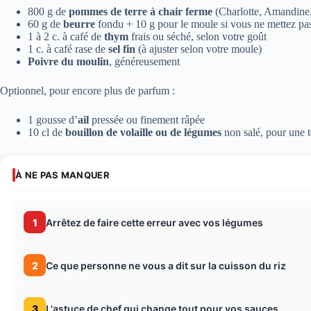
800 g de
pommes de terre à chair ferme
(Charlotte, Amandine
60 g de
beurre
fondu + 10 g pour le moule si vous ne mettez pas
1 à 2 c. à café de
thym
frais ou séché, selon votre goût
1 c. à café rase de
sel fin
(à ajuster selon votre moule)
Poivre du moulin
, généreusement
Optionnel, pour encore plus de parfum :
1 gousse d’
ail
pressée ou finement râpée
10 cl de
bouillon de volaille ou de légumes
non salé, pour une t
À NE PAS MANQUER
1
Arrêtez de faire cette erreur avec vos légumes
2
Ce que personne ne vous a dit sur la cuisson du riz
3
L'astuce de chef qui change tout pour vos sauces