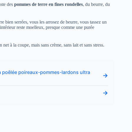
uste des
pommes de terre en fines rondelles
, du beurre, du
re bien serrées, vous les arrosez de beurre, vous tassez un
 l’intérieur reste moelleux, presque comme une purée
 net à la coupe, mais sans crème, sans lait et sans stress.
 ma poêlée poireaux-pommes-lardons ultra
→
→