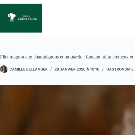
Passer
au
contenu
Filet mignon aux champignons et moutarde : fondant, ultra crémeux et 
CAMILLE BELLANGER
28 JANVIER 2026 À 10:16
GASTRONOMIE