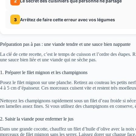
2
Le secret des cuisiniers que personne ne partage
3
Arrêtez de faire cette erreur avec vos légumes
Préparation pas à pas : une viande tendre et une sauce bien nappante
La clé de cette recette, c’est le temps de cuisson et l’ordre des étapes
une sauce bien liée et une viande qui ne sèche pas.
1. Préparer le filet mignon et les champignons
Posez le filet mignon sur une planche. Retirez au couteau les petits ner
4 à 5 cm d’épaisseur. Ces morceaux cuisent vite et restent très moelleux
Nettoyez les champignons rapidement sous un filet d’eau froide si néce
en lamelles assez fines. Si vous utilisez des champignons en conserve,
2. Saisir la viande pour enfermer le jus
Dans une grande cocotte, chauffez un filet d’huile d’olive avec la noi
morceaux de filet mignon sans les serrer. Laissez dorer sur chaque face