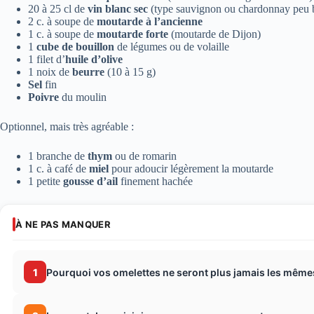
20 à 25 cl de
vin blanc sec
(type sauvignon ou chardonnay peu 
2 c. à soupe de
moutarde à l’ancienne
1 c. à soupe de
moutarde forte
(moutarde de Dijon)
1
cube de bouillon
de légumes ou de volaille
1 filet d’
huile d’olive
1 noix de
beurre
(10 à 15 g)
Sel
fin
Poivre
du moulin
Optionnel, mais très agréable :
1 branche de
thym
ou de romarin
1 c. à café de
miel
pour adoucir légèrement la moutarde
1 petite
gousse d’ail
finement hachée
À NE PAS MANQUER
1
Pourquoi vos omelettes ne seront plus jamais les même