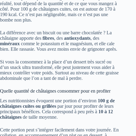
réalité, tout dépend de la quantité et de ce que vous mangez à
côté. Pour 100 g de châtaignes cuites, on est autour de 170 à
190 kcal. Ce n’est pas négligeable, mais ce n’est pas une
bombe non plus.
La différence avec un biscuit ou une barre chocolatée ? La
châtaigne apporte des
fibres
, des
antioxydants
, des
minéraux
comme le potassium et le magnésium, et elle cale
bien. Elle rassasie. Vous avez moins envie de grignoter après.
Si vous la consommez à la place d’un dessert très sucré ou
d’un snack ultra transformé, elle peut justement vous aider à
mieux contrôler votre poids. Surtout au niveau de cette graisse
abdominale que l’on a tant de mal à perdre.
Quelle quantité de châtaignes consommer pour en profiter
Les nutritionnistes évoquent une portion d’environ
100 g de
châtaignes cuites ou grillées
par jour pour profiter de leurs
principaux bénéfices. Cela correspond à peu près à
10 à 12
châtaignes
de taille moyenne.
Cette portion peut s’intégrer facilement dans votre journée. En
collation, en accompagnement d’un plat ou en dessert, à