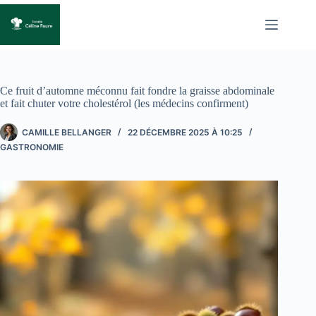
Passer
au
contenu
Ce fruit d’automne méconnu fait fondre la graisse abdominale
et fait chuter votre cholestérol (les médecins confirment)
CAMILLE BELLANGER
22 DÉCEMBRE 2025 À 10:25
GASTRONOMIE