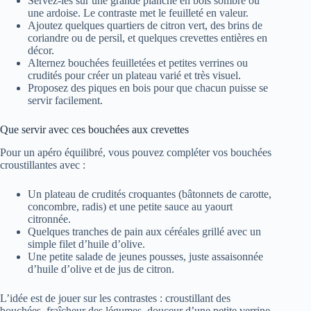
Servez-les sur une grande planche en bois sombre ou
une ardoise. Le contraste met le feuilleté en valeur.
Ajoutez quelques quartiers de citron vert, des brins de
coriandre ou de persil, et quelques crevettes entières en
décor.
Alternez bouchées feuilletées et petites verrines ou
crudités pour créer un plateau varié et très visuel.
Proposez des piques en bois pour que chacun puisse se
servir facilement.
Que servir avec ces bouchées aux crevettes
Pour un apéro équilibré, vous pouvez compléter vos bouchées
croustillantes avec :
Un plateau de crudités croquantes (bâtonnets de carotte,
concombre, radis) et une petite sauce au yaourt
citronnée.
Quelques tranches de pain aux céréales grillé avec un
simple filet d’huile d’olive.
Une petite salade de jeunes pousses, juste assaisonnée
d’huile d’olive et de jus de citron.
L’idée est de jouer sur les contrastes : croustillant des
bouchées, fraîcheur des légumes, douceur d’une petite verrine