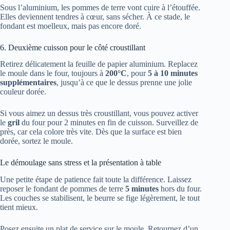
Sous l’aluminium, les pommes de terre vont cuire à l’étouffée.
Elles deviennent tendres à cœur, sans sécher. À ce stade, le
fondant est moelleux, mais pas encore doré.
6. Deuxième cuisson pour le côté croustillant
Retirez délicatement la feuille de papier aluminium. Replacez
le moule dans le four, toujours à
200°C
, pour
5 à 10 minutes
supplémentaires
, jusqu’à ce que le dessus prenne une jolie
couleur dorée.
Si vous aimez un dessus très croustillant, vous pouvez activer
le
gril
du four pour 2 minutes en fin de cuisson. Surveillez de
près, car cela colore très vite. Dès que la surface est bien
dorée, sortez le moule.
Le démoulage sans stress et la présentation à table
Une petite étape de patience fait toute la différence. Laissez
reposer le fondant de pommes de terre
5 minutes
hors du four.
Les couches se stabilisent, le beurre se fige légèrement, le tout
tient mieux.
Posez ensuite un plat de service sur le moule. Retournez d’un