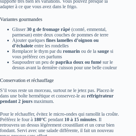
supporte très bien les variations. Vous pouvez presque la
adapter à ce que vous avez dans le frigo.
Variantes gourmandes
Glisser
30 g de fromage râpé
(comté, emmental,
parmesan) entre deux couches de pommes de terre
Ajouter quelques
fines lamelles d’oignon ou
d’échalote
entre les rondelles
Remplacer le thym par du
romarin
ou de la
sauge
si
vous préférez ces parfums
Saupoudrer un peu de
paprika doux ou fumé
sur le
dessus avant la dernière cuisson pour une belle couleur
Conservation et réchauffage
S’il vous reste un morceau, surtout ne le jetez pas. Placez-le
dans une boîte hermétique et conservez-le au
réfrigérateur
pendant 2 jours
maximum.
Pour le réchauffer, évitez le micro-ondes qui ramollit la croûte.
Préférez le four à
180°C
pendant
10 à 15 minutes
. Il
retrouvera un dessus légèrement croustillant et un cœur bien
fondant. Servi avec une salade différente, il fait un nouveau
repas presque sans effort.