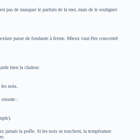
n’est pas de masquer le parfum de la mer, mais de le souligner
 texture passe de fondante à ferme. Mieux vaut être concentré
garde bien la chaleur.
 les noix.
 ensuite :
mple).
z jamais la poêle. Si les noix se touchent, la température
re.