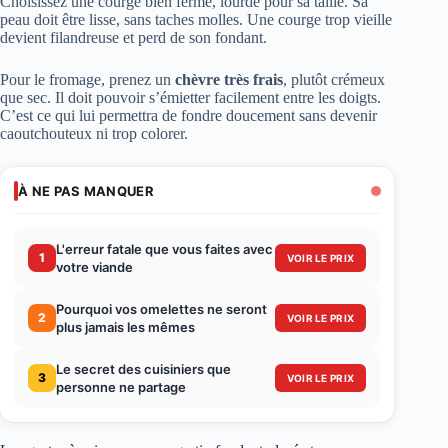
Choisissez une courge bien ferme, lourde pour sa taille. Sa
peau doit être lisse, sans taches molles. Une courge trop vieille
devient filandreuse et perd de son fondant.
Pour le fromage, prenez un
chèvre très frais
, plutôt crémeux
que sec. Il doit pouvoir s’émietter facilement entre les doigts.
C’est ce qui lui permettra de fondre doucement sans devenir
caoutchouteux ni trop colorer.
À NE PAS MANQUER
L'erreur fatale que vous faites avec
1
VOIR LE PRIX
votre viande
Pourquoi vos omelettes ne seront
2
VOIR LE PRIX
plus jamais les mêmes
Le secret des cuisiniers que
3
VOIR LE PRIX
personne ne partage